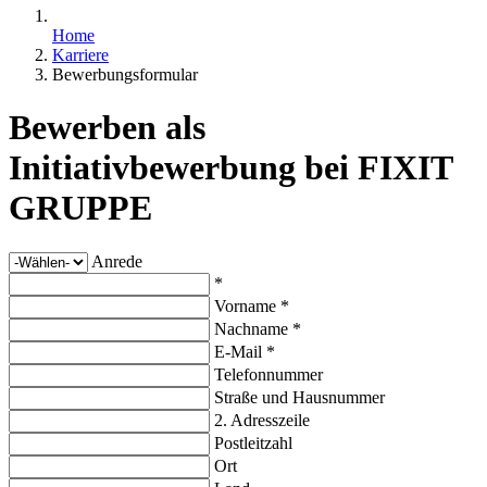
Home
Karriere
Bewerbungsformular
Bewerben als
Initiativbewerbung bei FIXIT
GRUPPE
Anrede
*
Vorname *
Nachname *
E-Mail *
Telefonnummer
Straße und Hausnummer
2. Adresszeile
Postleitzahl
Ort